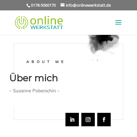
0178-5060170
info@onlinewerkstatt.de
ABOUT ME
Über mich
– Susanne Poberschin –